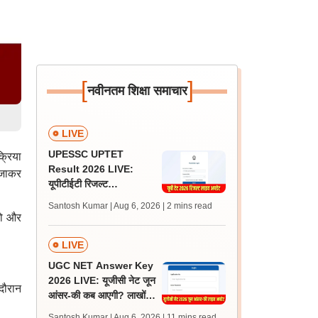
[
]
नवीनतम शिक्षा समाचार
LIVE
UPESSC UPTET
्रिया
Result 2026 LIVE:
 जाकर
यूपीटीईटी रिजल्ट
@upessc.up.gov.in पर
Santosh Kumar | Aug 6, 2026
| 2 mins read
जल्द, जानें लेटेस्ट अपडेट,
टो और
पासिंग मार्क्स
LIVE
UGC NET Answer Key
2026 LIVE: यूजीसी नेट जून
दौरान
आंसर-की कब आएगी? लाखों
अभ्यर्थी चिंतित, जानें लेटेस्ट
Santosh Kumar | Aug 6, 2026
| 11 mins read