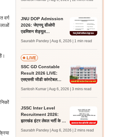
अपडेट्स
त वर्ग
JNU DOP Admission
हिलाओं
2026: जेएनयू डीओपी
एडमिशन शेड्यूल
jnuee.jnu.ac.in पर जारी,
Saurabh Pandey | Aug 6, 2026
| 1 min read
24 अगस्त को जारी होगी मेरिट
लिस्ट
है।
LIVE
SSC GD Constable
Result 2026 LIVE:
एसएससी जीडी कांस्टेबल
रिजल्ट कब आएगा? जानें
Santosh Kumar | Aug 6, 2026
| 3 mins read
लेटेस्ट अपडेट, स्कोरकार्ड लिंक
ैनिकों
JSSC Inter Level
Recruitment 2026:
झारखंड इंटर लेवल भर्ती के लिए
आवेदन जारी, पात्रता मानदंड,
Saurabh Pandey | Aug 6, 2026
| 2 mins read
क्रिया
शुल्क जानें