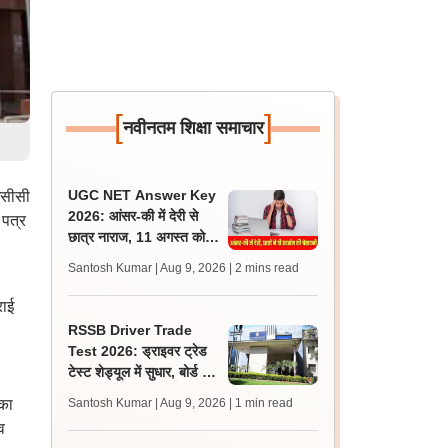
[
]
नवीनतम शिक्षा समाचार
UGC NET Answer Key
आईसीसी
2026: आंसर-की में देरी से
 पत्र
छात्र नाराज, 11 अगस्त को
एनटीए ऑफिस के बाहर प्रदर्शन
Santosh Kumar | Aug 9, 2026
| 2 mins read
की चेतावनी
राई
RSSB Driver Trade
Test 2026: ड्राइवर ट्रेड
टेस्ट शेड्यूल में सुधार, बोर्ड ने
गलती से दोहराए गए रोल नंबर
सका
Santosh Kumar | Aug 9, 2026
| 1 min read
हटाए
व