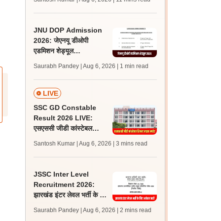
अपडेट्स
JNU DOP Admission
2026: जेएनयू डीओपी
एडमिशन शेड्यूल
jnuee.jnu.ac.in पर जारी,
Saurabh Pandey | Aug 6, 2026
| 1 min read
24 अगस्त को जारी होगी मेरिट
लिस्ट
LIVE
SSC GD Constable
Result 2026 LIVE:
एसएससी जीडी कांस्टेबल
रिजल्ट कब आएगा? जानें
Santosh Kumar | Aug 6, 2026
| 3 mins read
लेटेस्ट अपडेट, स्कोरकार्ड लिंक
JSSC Inter Level
Recruitment 2026:
झारखंड इंटर लेवल भर्ती के लिए
आवेदन जारी, पात्रता मानदंड,
Saurabh Pandey | Aug 6, 2026
| 2 mins read
शुल्क जानें