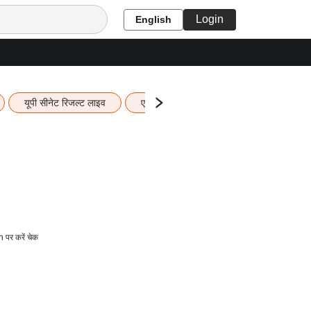
Login
English
यूपी सीनेट रिजल्ट लाइव
एचबीएसई 12वीं का रिजल्ट लाइव
यूपी ब
पर करें चेक