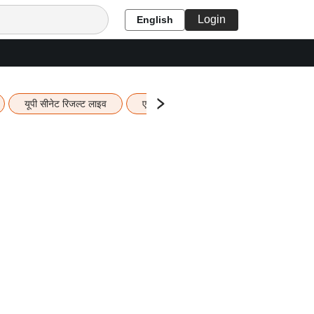
Login
English
यूपी सीनेट रिजल्ट लाइव
एचबीएसई 12वीं का रिजल्ट लाइव
यूपी ब