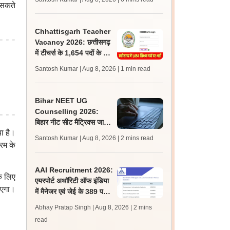
 सकते
जल्द, जानें लेटेस्ट अपडेट,
पासिंग मार्क्स
Chhattisgarh Teacher
Vacancy 2026: छत्तीसगढ़
में टीचर्स के 1,654 पदों के लिए
आवेदन शुरू, लास्ट डेट 2
Santosh Kumar | Aug 8, 2026
| 1 min read
सितंबर
Bihar NEET UG
Counselling 2026:
बिहार नीट सीट मैट्रिक्स जारी;
ा है।
राउंड 1, 2 के लिए आवेदन,
Santosh Kumar | Aug 8, 2026
| 2 mins read
चॉइस फिलिंग 10 अगस्त से
रम के
AAI Recruitment 2026:
के लिए
एयरपोर्ट अथॉरिटी ऑफ इंडिया
ाएगा।
में मैनेजर एवं जेई के 389 पदों
पर निकली भर्ती, आवेदन शुरू
Abhay Pratap Singh | Aug 8, 2026
| 2 mins
read