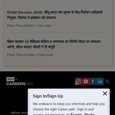
DUSU Election 2026: डीयू छात्र संघ चुनाव के लिए निर्वाचन अधिकारी
नियुक्त, सितंबर में इलेक्शन की संभावना
Press Trust of India
| 1 min read
बिहार सरकार 16 मेडिकल कॉलेज व अस्पताल का पीपीपी मॉडल पर संचालन
करेगी, सीएम सम्राट चौधरी ने दी मंजूरी
Press Trust of India
| 2 mins read
Sign In/Sign Up
About
Contact Us
Site Map
Blogs
We endeavor to keep you informed and help you
choose the right Career path. Sign in and
नवीनतम समाचार
विशेष समाचार
परीक्षा समाचार
Exams, Study
access our resources on