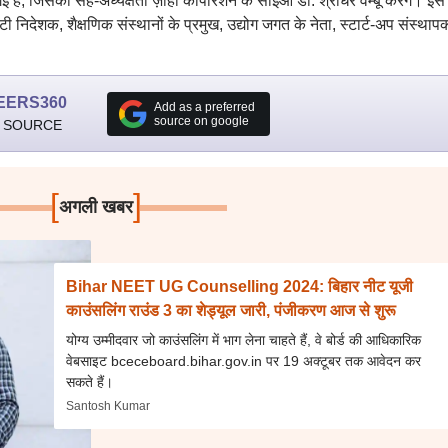
ै, जिसकी सह-अध्यक्षता ज़ोहो कॉर्पोरेशन के सीईओ डॉ. श्रीधर वेम्बू करेंगे। इस
 निदेशक, शैक्षणिक संस्थानों के प्रमुख, उद्योग जगत के नेता, स्टार्ट-अप संस्था
EERS360
Add as a preferred
source on google
 SOURCE
[
]
अगली खबर
Bihar NEET UG Counselling 2024: बिहार नीट यूजी
काउंसलिंग राउंड 3 का शेड्यूल जारी, पंजीकरण आज से शुरू
योग्य उम्मीदवार जो काउंसलिंग में भाग लेना चाहते हैं, वे बोर्ड की आधिकारिक
वेबसाइट bceceboard.bihar.gov.in पर 19 अक्टूबर तक आवेदन कर
सकते हैं।
Santosh Kumar