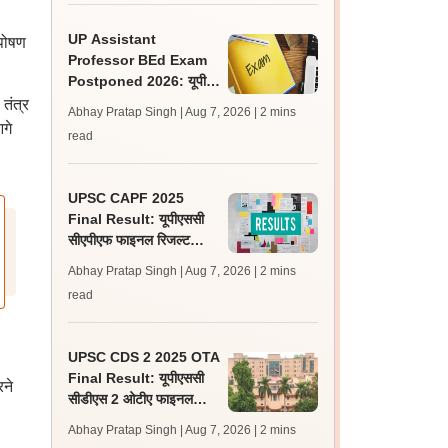
UP Assistant
 पोषण
Professor BEd Exam
Postponed 2026: यूपी
असिस्टेंट प्रोफेसर बीएड परीक्षा
 तंत्र
Abhay Pratap Singh | Aug 7, 2026
| 2 mins
स्थगित, नई तिथि बाद में
गे
read
UPSC CAPF 2025
Final Result: यूपीएससी
सीएपीएफ फाइनल रिजल्ट
upsc.gov.in पर जारी,
Abhay Pratap Singh | Aug 7, 2026
| 2 mins
350 अभ्यर्थी चयनित
read
UPSC CDS 2 2025 OTA
Final Result: यूपीएससी
रने
सीडीएस 2 ओटीए फाइनल
रिजल्ट upsc.gov.in पर
Abhay Pratap Singh | Aug 7, 2026
| 2 mins
जारी, 483 कैंडिडेट चयनित