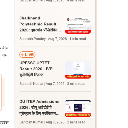
Santosh Kumar | Aug 7, 2026
| 4 mins read
लेटेस्ट अपडेट, स्कोरकार्ड लिंक
Jharkhand
Polytechnic Result
2026: झारखंड पॉलिटेक्निक
रिजल्ट जारी, काउंसलिंग के लिए
Saurabh Pandey | Aug 7, 2026
| 1 min read
आवेदन शुरू
े बीच
LIVE
क जमा
UPESSC UPTET
Result 2026 LIVE:
यूपीटीईटी रिजल्ट
@upessc.up.gov.in पर
Santosh Kumar | Aug 7, 2026
| 3 mins read
जल्द, जानें लेटेस्ट अपडेट,
पासिंग मार्क्स
DU ITEP Admissions
2026: डीयू आईटीईपी
प्रोग्राम के लिए एप्लीकेशन
करेक्शन विंडो ओपन, राउंड 1
प्रवेश
Santosh Kumar | Aug 7, 2026
| 2 mins read
रिजल्ट 10 अगस्त को