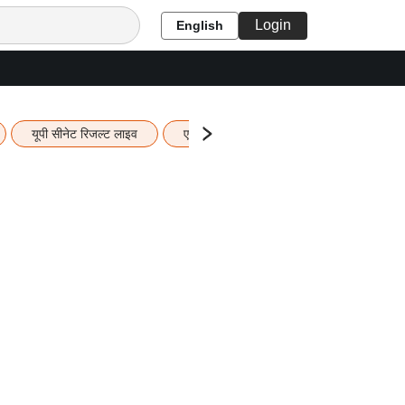
Login
English
यूपी सीनेट रिजल्ट लाइव
एचबीएसई 12वीं का रिजल्ट लाइव
यूपी ब