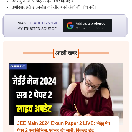
उत्तर कुंजी की पीडीएफ स्क्रीन पर दिखाई देगी।
उम्मीदवार इसे डाउनलोड करें और अपने अंको की जांच करें।
MAKE
CAREERS360
Add as a preferred
source on google
MY TRUSTED SOURCE
[
]
अगली खबर
JEE Main 2024 Exam Paper 2 LIVE: जेईई मेन
पेपर 2 एनालिसिस, आंसर की जारी, रिजल्ट डेट