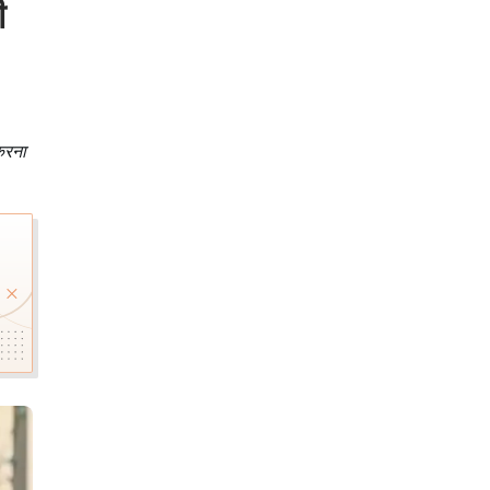
ी
करना