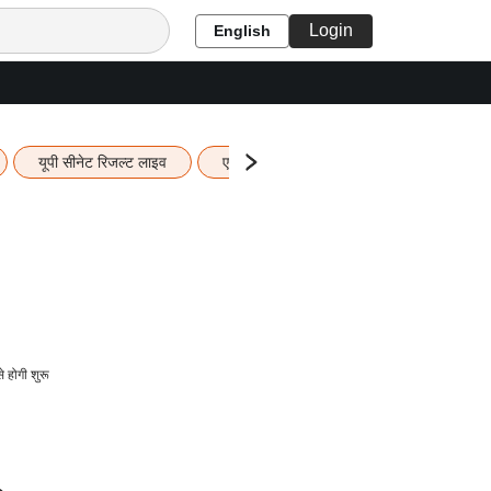
Login
English
यूपी सीनेट रिजल्ट लाइव
एचबीएसई 12वीं का रिजल्ट लाइव
यूपी ब
होगी शुरू