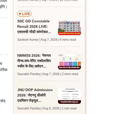
ाध्यम
अपडेट्स
होंगे।
LIVE
SSC GD Constable
Result 2026 LIVE:
एसएससी जीडी कांस्टेबल
रिजल्ट कब आएगा? जानें
Santosh Kumar | Aug 7, 2026
| 4 mins read
लेटेस्ट अपडेट, स्कोरकार्ड लिंक
NMMSS 2026: नेशनल
मीन्स-कम-मेरिट स्कॉलरशिप
ना
स्कीम के लिए आवेदन
कारिक
scholarships.gov.in पर
Saurabh Pandey | Aug 7, 2026
| 2 mins read
शुरू, 31 अगस्त लास्ट डेट
JNU DOP Admission
2026: जेएनयू डीओपी
एडमिशन शेड्यूल
पसंद
jnuee.jnu.ac.in पर जारी,
Saurabh Pandey | Aug 6, 2026
| 1 min read
24 अगस्त को जारी होगी मेरिट