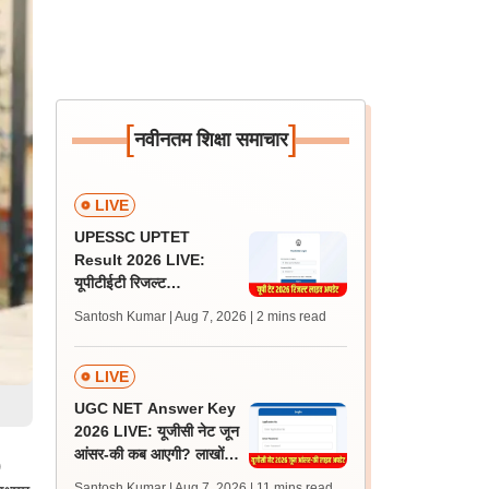
[
]
नवीनतम शिक्षा समाचार
LIVE
UPESSC UPTET
Result 2026 LIVE:
यूपीटीईटी रिजल्ट
@upessc.up.gov.in पर
Santosh Kumar | Aug 7, 2026
| 2 mins read
जल्द, जानें लेटेस्ट अपडेट,
पासिंग मार्क्स
LIVE
UGC NET Answer Key
2026 LIVE: यूजीसी नेट जून
आंसर-की कब आएगी? लाखों
)
अभ्यर्थी चिंतित, जानें लेटेस्ट
Santosh Kumar | Aug 7, 2026
| 11 mins read