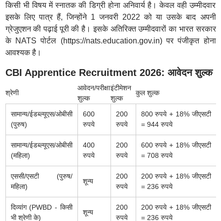
किसी भी विषय में स्नातक की डिग्री होना अनिवार्य है। केवल वही उम्मीदवार
इसके लिए पात्र हैं, जिन्होंने 1 जनवरी 2022 को या उसके बाद अपनी
ग्रेजुएशन की पढ़ाई पूरी की है। इसके अतिरिक्त उम्मीदवारों का भारत सरकार
के NATS पोर्टल (https://nats.education.gov.in) पर पंजीकृत होना
आवश्यक है।
CBI Apprentice Recruitment 2026: आवेदन शुल्क
आवेदन/परीक्षा
इंटीमेशन
श्रेणी
कुल शुल्क
शुल्क
शुल्क
सामान्य/ईडब्ल्यूएस/ओबीसी
600
200
800 रुपये + 18% जीएसटी
(पुरुष)
रुपये
रुपये
= 944 रुपये
सामान्य/ईडब्ल्यूएस/ओबीसी
400
200
600 रुपये + 18% जीएसटी
(महिला)
रुपये
रुपये
= 708 रुपये
एससी/एसटी (पुरुष/
200
200 रुपये + 18% जीएसटी
शून्य
महिला)
रुपये
= 236 रुपये
दिव्यांग (PWBD - किसी
200
200 रुपये + 18% जीएसटी
शून्य
भी श्रेणी के)
रुपये
= 236 रुपये