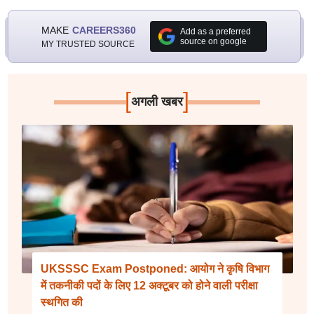
MAKE
CAREERS360
Add as a preferred
source on google
MY TRUSTED SOURCE
[
]
अगली खबर
UKSSSC Exam Postponed: आयोग ने कृषि विभाग
में तकनीकी पदों के लिए 12 अक्टूबर को होने वाली परीक्षा
स्थगित की