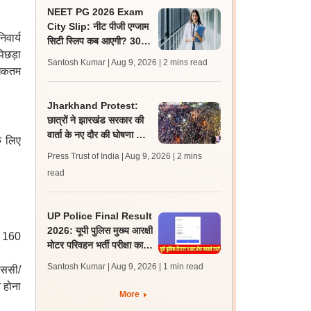
NEET PG 2026 Exam
City Slip: नीट पीजी एग्जाम
िवार्य
सिटी स्लिप कब आएगी? 30
पिछड़ा
अगस्त को एग्जाम, जानें लेटेस्ट
Santosh Kumar | Aug 9, 2026
| 2 mins read
अपडेट
धिकतम
Jharkhand Protest:
छात्रों ने झारखंड सरकार की
वार्ता के नए दौर की घोषणा को
े लिए
‘राजनीतिक पैंतरेबाजी’ करार
Press Trust of India | Aug 9, 2026
| 2 mins
दिया
read
UP Police Final Result
2026: यूपी पुलिस मुख्य आरक्षी
तम 160
मोटर परिवहन भर्ती परीक्षा का
परिणाम व कट ऑफ मार्क्स जारी
Santosh Kumar | Aug 9, 2026
| 1 min read
एससी/
 होना
More