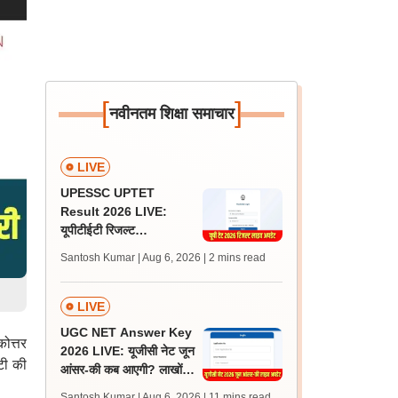
[
]
नवीनतम शिक्षा समाचार
LIVE
UPESSC UPTET
Result 2026 LIVE:
यूपीटीईटी रिजल्ट
@upessc.up.gov.in पर
Santosh Kumar | Aug 6, 2026
| 2 mins read
जल्द, जानें लेटेस्ट अपडेट,
पासिंग मार्क्स
LIVE
UGC NET Answer Key
कोत्तर
2026 LIVE: यूजीसी नेट जून
टी की
आंसर-की कब आएगी? लाखों
अभ्यर्थी चिंतित, जानें लेटेस्ट
Santosh Kumar | Aug 6, 2026
| 11 mins read