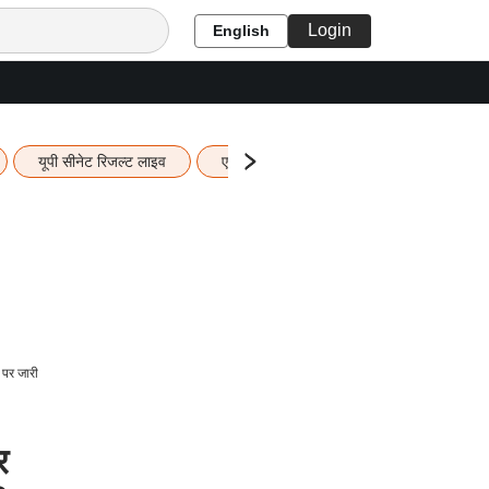
Login
English
यूपी सीनेट रिजल्ट लाइव
एचबीएसई 12वीं का रिजल्ट लाइव
यूपी ब
पर जारी
र