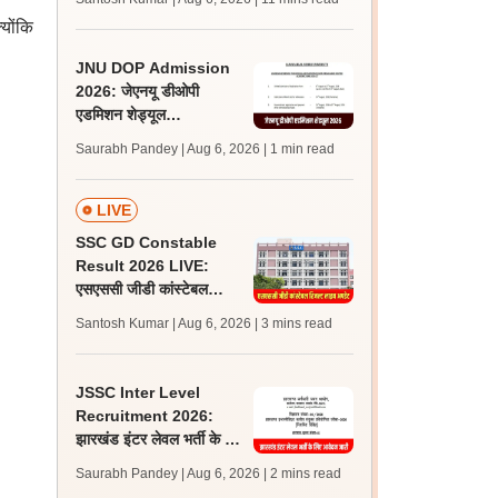
अपडेट्स
्योंकि
JNU DOP Admission
2026: जेएनयू डीओपी
एडमिशन शेड्यूल
jnuee.jnu.ac.in पर जारी,
Saurabh Pandey | Aug 6, 2026
| 1 min read
24 अगस्त को जारी होगी मेरिट
लिस्ट
LIVE
SSC GD Constable
Result 2026 LIVE:
एसएससी जीडी कांस्टेबल
रिजल्ट कब आएगा? जानें
Santosh Kumar | Aug 6, 2026
| 3 mins read
लेटेस्ट अपडेट, स्कोरकार्ड लिंक
JSSC Inter Level
Recruitment 2026:
झारखंड इंटर लेवल भर्ती के लिए
आवेदन जारी, पात्रता मानदंड,
Saurabh Pandey | Aug 6, 2026
| 2 mins read
शुल्क जानें