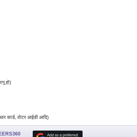
ागू हो)
आधार कार्ड, वोटर आईडी आदि)
EERS360
Add as a preferred