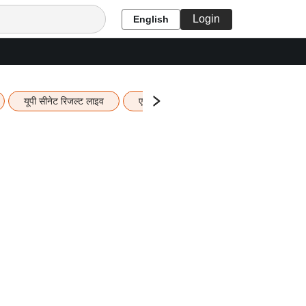
Login
English
यूपी सीनेट रिजल्ट लाइव
एचबीएसई 12वीं का रिजल्ट लाइव
यूपी ब