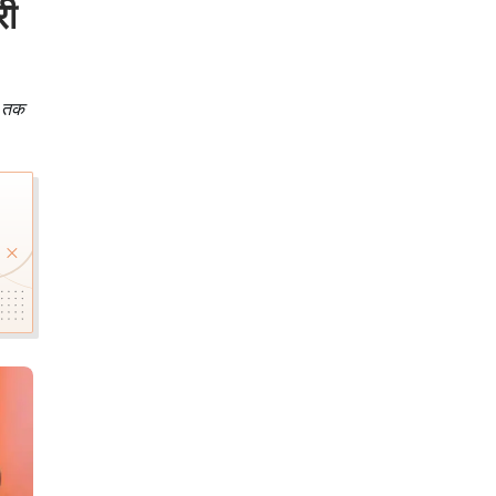
री
र तक