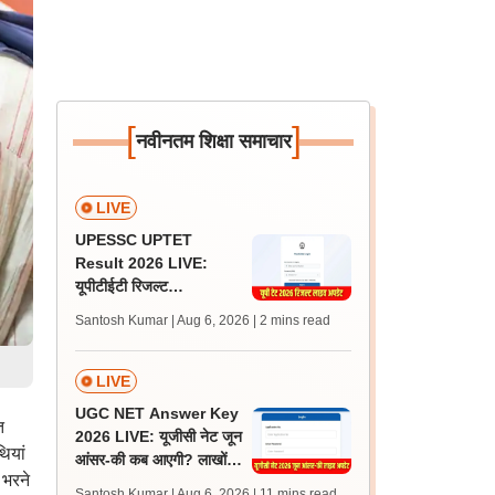
[
]
नवीनतम शिक्षा समाचार
LIVE
UPESSC UPTET
Result 2026 LIVE:
यूपीटीईटी रिजल्ट
@upessc.up.gov.in पर
Santosh Kumar | Aug 6, 2026
| 2 mins read
जल्द, जानें लेटेस्ट अपडेट,
पासिंग मार्क्स
LIVE
UGC NET Answer Key
त
2026 LIVE: यूजीसी नेट जून
ियां
आंसर-की कब आएगी? लाखों
 भरने
अभ्यर्थी चिंतित, जानें लेटेस्ट
Santosh Kumar | Aug 6, 2026
| 11 mins read