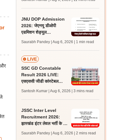
अपडेट्स
JNU DOP Admission
2026: जेएनयू डीओपी
or
एडमिशन शेड्यूल
jnuee.jnu.ac.in पर जारी,
Saurabh Pandey | Aug 6, 2026
| 1 min read
24 अगस्त को जारी होगी मेरिट
लिस्ट
LIVE
 और
SSC GD Constable
Result 2026 LIVE:
एसएससी जीडी कांस्टेबल
रिजल्ट कब आएगा? जानें
Santosh Kumar | Aug 6, 2026
| 3 mins read
लेटेस्ट अपडेट, स्कोरकार्ड लिंक
जे
JSSC Inter Level
षित
Recruitment 2026:
झारखंड इंटर लेवल भर्ती के लिए
आवेदन जारी, पात्रता मानदंड,
Saurabh Pandey | Aug 6, 2026
| 2 mins read
शुल्क जानें