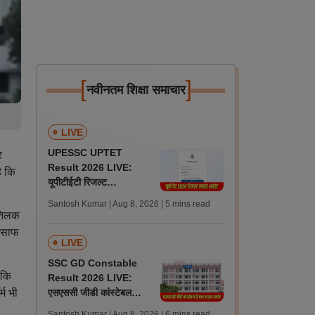
[
]
नवीनतम शिक्षा समाचार
LIVE
UPESSC UPTET
र
Result 2026 LIVE:
ै कि
यूपीटीईटी रिजल्ट
@upessc.up.gov.in पर
Santosh Kumar | Aug 8, 2026
| 5 mins read
जल्द, जानें लेटेस्ट अपडेट,
 तिलक
पासिंग मार्क्स
इंसाफ
LIVE
SSC GD Constable
 कि
Result 2026 LIVE:
म भी
एसएससी जीडी कांस्टेबल
रिजल्ट कब आएगा? जानें
Santosh Kumar | Aug 8, 2026
| 6 mins read