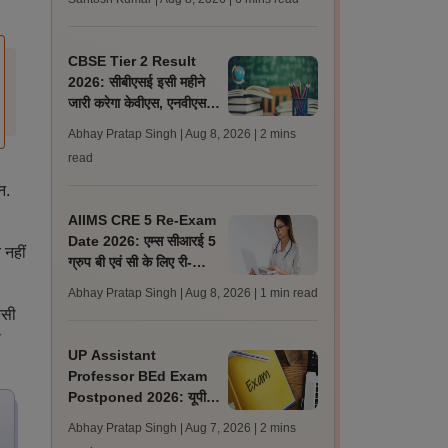
लेटेस्ट अपडेट, स्कोरकार्ड लिंक
CBSE Tier 2 Result
2026: सीबीएसई इसी महीने
जारी करेगा केवीएस, एनवीएस
एवं ईएमआरए टियर 2 भर्ती
Abhay Pratap Singh | Aug 8, 2026
| 2 mins
परीक्षा के रिजल्ट
read
न.
AIIMS CRE 5 Re-Exam
Date 2026: एम्स सीआरई 5
 नहीं
ग्रुप बी एवं सी के लिए री-
।
एग्जाम शेड्यूल जारी, एडमिट
Abhay Pratap Singh | Aug 8, 2026
| 1 min read
कार्ड जल्द
िसी
ी
UP Assistant
Professor BEd Exam
Postponed 2026: यूपी
असिस्टेंट प्रोफेसर बीएड परीक्षा
Abhay Pratap Singh | Aug 7, 2026
| 2 mins
स्थगित, नई तिथि बाद में