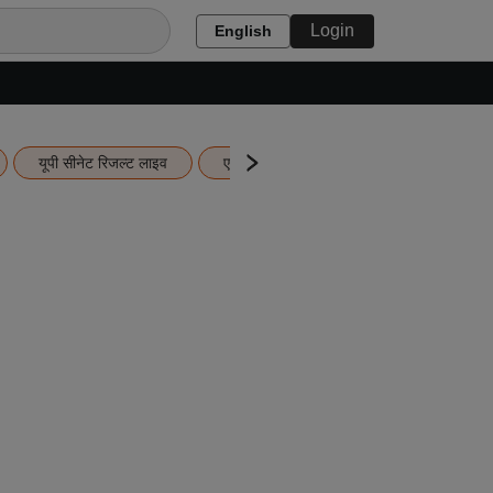
Login
English
यूपी सीनेट रिजल्ट लाइव
एचबीएसई 12वीं का रिजल्ट लाइव
यूपी ब