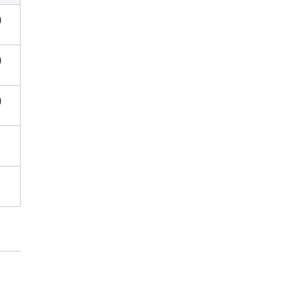
)
)
)