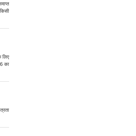
माप्त
न किसी
के लिए
26 का
ात्रता