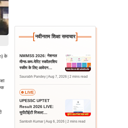
[
]
नवीनतम शिक्षा समाचार
NMMSS 2026: नेशनल
) के
मीन्स-कम-मेरिट स्कॉलरशिप
स्कीम के लिए आवेदन
scholarships.gov.in पर
Saurabh Pandey | Aug 7, 2026
| 2 mins read
शुरू, 31 अगस्त लास्ट डेट
्षा
ल्क
LIVE
UPESSC UPTET
Result 2026 LIVE:
ी
यूपीटीईटी रिजल्ट
@upessc.up.gov.in पर
Santosh Kumar | Aug 6, 2026
| 2 mins read
जल्द, जानें लेटेस्ट अपडेट,