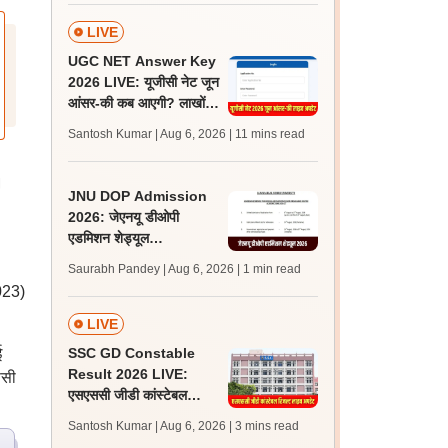
पासिंग मार्क्स
LIVE
UGC NET Answer Key
2026 LIVE: यूजीसी नेट जून
आंसर-की कब आएगी? लाखों
अभ्यर्थी चिंतित, जानें लेटेस्ट
Santosh Kumar | Aug 6, 2026
| 11 mins read
अपडेट्स
।
JNU DOP Admission
2026: जेएनयू डीओपी
एडमिशन शेड्यूल
jnuee.jnu.ac.in पर जारी,
।
Saurabh Pandey | Aug 6, 2026
| 1 min read
24 अगस्त को जारी होगी मेरिट
2023)
लिस्ट
LIVE
ई
SSC GD Constable
Result 2026 LIVE:
ससी
एसएससी जीडी कांस्टेबल
रिजल्ट कब आएगा? जानें
Santosh Kumar | Aug 6, 2026
| 3 mins read
लेटेस्ट अपडेट, स्कोरकार्ड लिंक