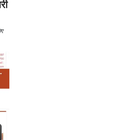
री
िए