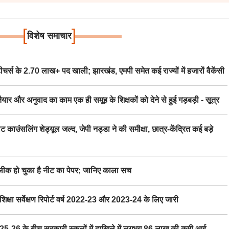
[
]
विशेष समाचार
स के 2.70 लाख+ पद खाली; झारखंड, एमपी समेत कई राज्यों में हजारों वैकेंसी
र अनुवाद का काम एक ही समूह के शिक्षकों को देने से हुई गड़बड़ी - सूत्र
िंग शेड्यूल जल्द, जेपी नड्डा ने की समीक्षा, छात्र-केंद्रित कई बड़े
 हो चुका है नीट का पेपर; जानिए काला सच
ा सर्वेक्षण रिपोर्ट वर्ष 2022-23 और 2023-24 के लिए जारी
6 के बीच सरकारी स्कूलों में दाखिले में लगभग 86 लाख की कमी आई