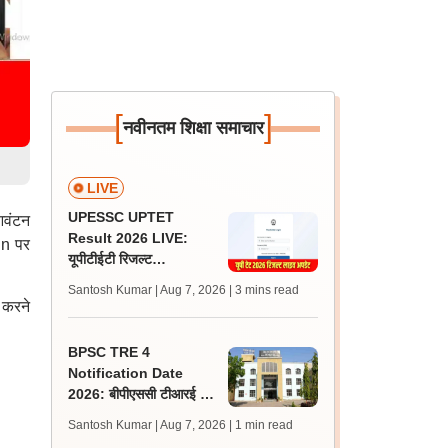
[
]
नवीनतम शिक्षा समाचार
LIVE
UPESSC UPTET
 आवंटन
Result 2026 LIVE:
in पर
यूपीटीईटी रिजल्ट
@upessc.up.gov.in पर
Santosh Kumar | Aug 7, 2026
| 3 mins read
जल्द, जानें लेटेस्ट अपडेट,
 करने
पासिंग मार्क्स
BPSC TRE 4
Notification Date
2026: बीपीएससी टीआरई 4
अधिसूचना 15 से 20 अगस्त
Santosh Kumar | Aug 7, 2026
| 1 min read
के बीच, एसटेट पर क्या है