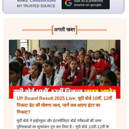
MAKE
CAREERS360
Add as a preferred
source on google
MY TRUSTED SOURCE
[
]
अगली खबर
UP Board Result 2025 Live: यूपी बोर्ड 10वीं, 12वीं
रिजल्ट डेट की घोषणा जल्द, जानें कब आएगा इंटर का
रिजल्ट?
यूपी बोर्ड ने हाईस्कूल और इंटरमीडिएट बोर्ड परीक्षाओं की उत्तर
पुस्तिकाओं का मूल्यांकन पूरा कर लिया है। यूपी बोर्ड 10वीं-12वीं के