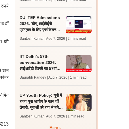
लेटेस्ट अपडेट, स्कोरकार्ड लिंक
 रुपये
DU ITEP Admissions
्यर्थी
2026: डीयू आईटीईपी
प्रोग्राम के लिए एप्लीकेशन
ा।
करेक्शन विंडो ओपन, राउंड 1
Santosh Kumar | Aug 7, 2026
| 2 mins read
ड 1 की
रिजल्ट 10 अगस्त को
IIT Delhi’s 57th
convocation 2026:
आईआईटी दिल्ली का 57वां
े शाम
दीक्षांत समारोह कल, पीएम मोदी
नवंबर
Saurabh Pandey | Aug 7, 2026
| 1 min read
होंगे मुख्य अतिथि
नीमेन
UP Youth Policy: यूपी में
राज्य युवा आयोग के गठन की
तैयारी, युवाओं की राय से बनेगी
नीति, सीएम योगी ने की घोषणा
Santosh Kumar | Aug 7, 2026
| 1 min read
 6213
More