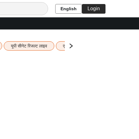
Login
English
यूपी सीनेट रिजल्ट लाइव
एचबीएसई 12वीं का रिजल्ट लाइव
यूपी ब