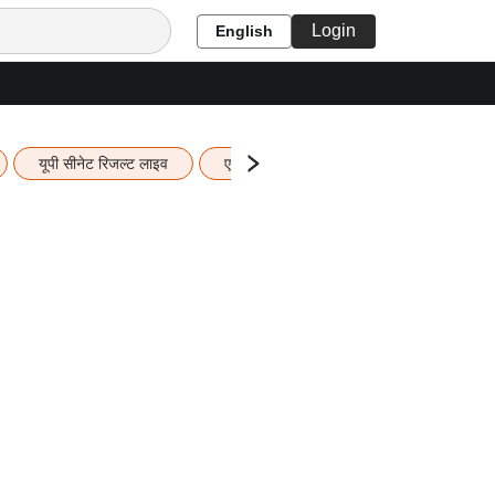
Login
English
यूपी सीनेट रिजल्ट लाइव
एचबीएसई 12वीं का रिजल्ट लाइव
यूपी ब