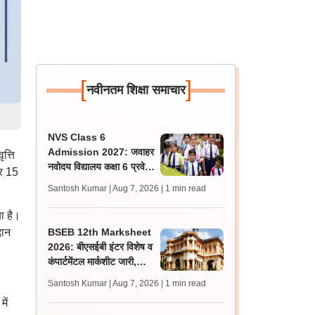
[
]
नवीनतम शिक्षा समाचार
NVS Class 6
Admission 2027: जवाहर
त्ति
नवोदय विद्यालय कक्षा 6 प्रवेश
र 15
परीक्षा के लिए आवेदन की तिथि
Santosh Kumar | Aug 7, 2026
| 1 min read
10 अगस्त तक बढ़ी
ा है।
दान
BSEB 12th Marksheet
2026: बीएसईबी इंटर विशेष व
कंपार्टमेंटल मार्कशीट जारी,
संबंधित स्कूलों से करें प्राप्त
Santosh Kumar | Aug 7, 2026
| 1 min read
ें