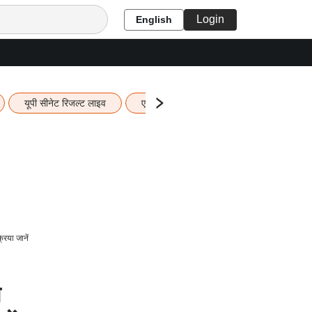
Login
English
यूपी सीनेट रिजल्ट लाइव
एचबीएसई 12वीं का रिजल्ट लाइव
यूपी ब
या जानें
प