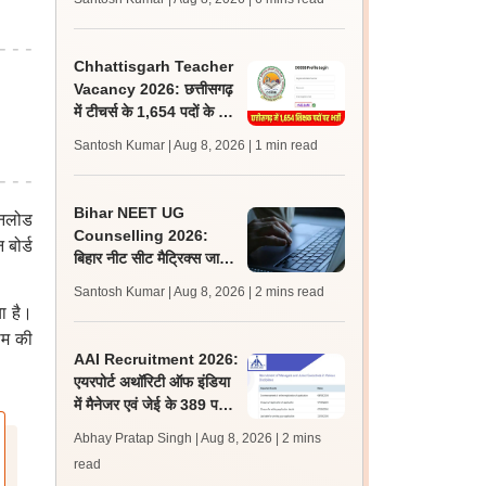
जल्द, जानें लेटेस्ट अपडेट,
पासिंग मार्क्स
Chhattisgarh Teacher
Vacancy 2026: छत्तीसगढ़
में टीचर्स के 1,654 पदों के लिए
आवेदन शुरू, लास्ट डेट 2
Santosh Kumar | Aug 8, 2026
| 1 min read
सितंबर
Bihar NEET UG
उनलोड
Counselling 2026:
बोर्ड
बिहार नीट सीट मैट्रिक्स जारी;
राउंड 1, 2 के लिए आवेदन,
Santosh Kumar | Aug 8, 2026
| 2 mins read
चॉइस फिलिंग 10 अगस्त से
ा है।
ाम की
AAI Recruitment 2026:
एयरपोर्ट अथॉरिटी ऑफ इंडिया
में मैनेजर एवं जेई के 389 पदों
पर निकली भर्ती, आवेदन शुरू
Abhay Pratap Singh | Aug 8, 2026
| 2 mins
read