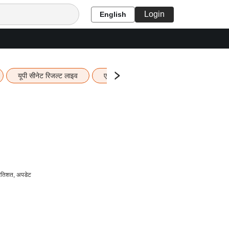
Login
English
यूपी सीनेट रिजल्ट लाइव
एचबीएसई 12वीं का रिजल्ट लाइव
यूपी ब
रतिशत, अपडेट