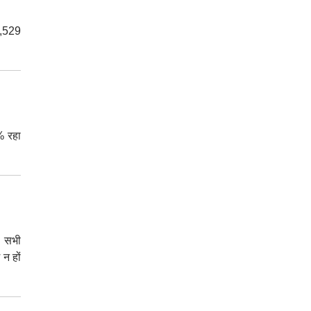
82,529
% रहा
। सभी
 न हों