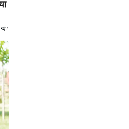
या
ी गई।