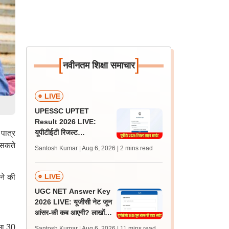
[
]
नवीनतम शिक्षा समाचार
LIVE
UPESSC UPTET
Result 2026 LIVE:
यूपीटीईटी रिजल्ट
 पात्र
@upessc.up.gov.in पर
 सकते
Santosh Kumar | Aug 6, 2026
| 2 mins read
जल्द, जानें लेटेस्ट अपडेट,
पासिंग मार्क्स
LIVE
ने की
UGC NET Answer Key
2026 LIVE: यूजीसी नेट जून
आंसर-की कब आएगी? लाखों
अभ्यर्थी चिंतित, जानें लेटेस्ट
मा 30
Santosh Kumar | Aug 6, 2026
| 11 mins read