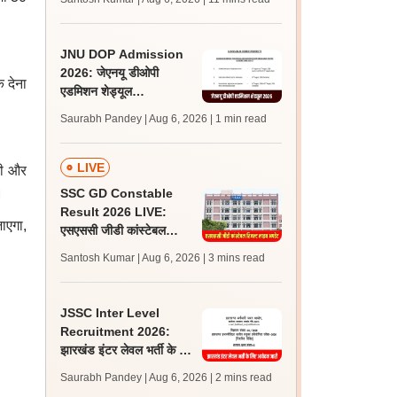
अपडेट्स
JNU DOP Admission
2026: जेएनयू डीओपी
 देना
एडमिशन शेड्यूल
jnuee.jnu.ac.in पर जारी,
Saurabh Pandey | Aug 6, 2026
| 1 min read
24 अगस्त को जारी होगी मेरिट
लिस्ट
LIVE
गी और
।
SSC GD Constable
Result 2026 LIVE:
ाएगा,
एसएससी जीडी कांस्टेबल
रिजल्ट कब आएगा? जानें
Santosh Kumar | Aug 6, 2026
| 3 mins read
लेटेस्ट अपडेट, स्कोरकार्ड लिंक
JSSC Inter Level
Recruitment 2026:
झारखंड इंटर लेवल भर्ती के लिए
आवेदन जारी, पात्रता मानदंड,
Saurabh Pandey | Aug 6, 2026
| 2 mins read
शुल्क जानें