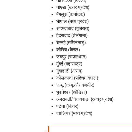
नई दिल्ली (दिल्ली)
नोएडा (उत्तर प्रदेश)
बेंगलुरु (कर्नाटक)
भोपाल (मध्य प्रदेश)
अहमदाबाद (गुजरात)
हैदराबाद (तेलंगाना)
चेन्नई (तमिलनाडु)
कोच्चि (केरल)
जयपुर (राजस्थान)
मुंबई (महाराष्ट्र)
गुवाहाटी (असम)
कोलकाता (पश्चिम बंगाल)
जम्मू (जम्मू और कश्मीर)
भुवनेश्‍वर (ओडिशा)
अमरावती/विजयवाड़ा (आंध्र प्रदेश)
पटना (बिहार)
ग्वालियर (मध्य प्रदेश)