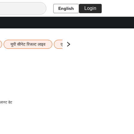
Login
English
यूपी सीनेट रिजल्ट लाइव
एचबीएसई 12वीं का रिजल्ट लाइव
यूपी ब
लास्ट डेट