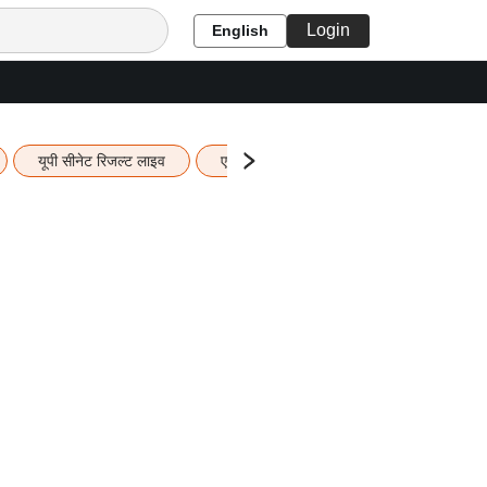
Login
English
यूपी सीनेट रिजल्ट लाइव
एचबीएसई 12वीं का रिजल्ट लाइव
यूपी ब