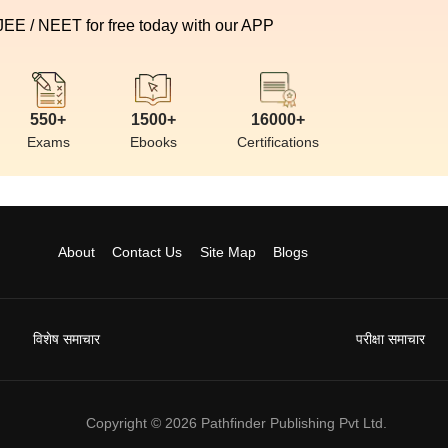
 JEE / NEET for free today with our APP
550+
1500+
16000+
Exams
Ebooks
Certifications
About
Contact Us
Site Map
Blogs
विशेष समाचार
परीक्षा समाचार
Copyright ©
2026
Pathfinder Publishing Pvt Ltd.