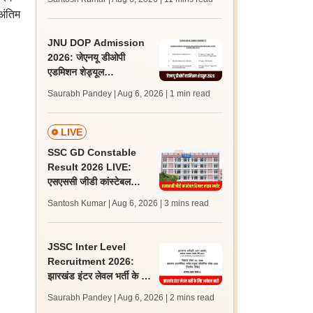
अपडेट्स
अंतिम
JNU DOP Admission
2026: जेएनयू डीओपी
एडमिशन शेड्यूल
jnuee.jnu.ac.in पर जारी,
Saurabh Pandey | Aug 6, 2026
| 1 min read
24 अगस्त को जारी होगी मेरिट
लिस्ट
LIVE
SSC GD Constable
Result 2026 LIVE:
एसएससी जीडी कांस्टेबल
रिजल्ट कब आएगा? जानें
Santosh Kumar | Aug 6, 2026
| 3 mins read
लेटेस्ट अपडेट, स्कोरकार्ड लिंक
JSSC Inter Level
Recruitment 2026:
झारखंड इंटर लेवल भर्ती के लिए
आवेदन जारी, पात्रता मानदंड,
Saurabh Pandey | Aug 6, 2026
| 2 mins read
शुल्क जानें