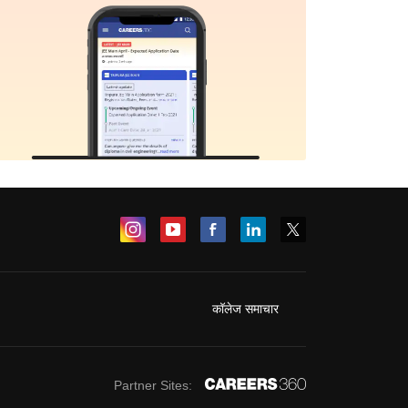
Sign In/Sign Up
We endeavor to keep you informed and help you
choose the right Career path. Sign in and
Exams, Study
access our resources on
Material, Counseling, Colleges etc.
कॉलेज समाचार
Enter Mobile
Sign In
Skip
Partner Sites: