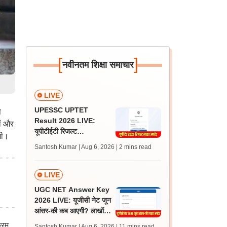
[
]
नवीनतम शिक्षा समाचार
LIVE
UPESSC UPTET
प
Result 2026 LIVE:
ों और
यूपीटीईटी रिजल्ट
गी।
@upessc.up.gov.in पर
Santosh Kumar | Aug 6, 2026
| 2 mins read
जल्द, जानें लेटेस्ट अपडेट,
पासिंग मार्क्स
LIVE
UGC NET Answer Key
2026 LIVE: यूजीसी नेट जून
आंसर-की कब आएगी? लाखों
अभ्यर्थी चिंतित, जानें लेटेस्ट
्रम
Santosh Kumar | Aug 6, 2026
| 11 mins read