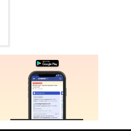
Sign In/Sign Up
We endeavor to keep you informed and help you