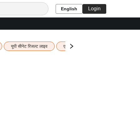
Login
English
यूपी सीनेट रिजल्ट लाइव
एचबीएसई 12वीं का रिजल्ट लाइव
यूपी ब