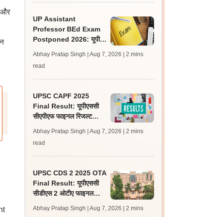
र और
UP Assistant
Professor BEd Exam
Postponed 2026: यूपी
िन
असिस्टेंट प्रोफेसर बीएड परीक्षा
Abhay Pratap Singh | Aug 7, 2026
| 2 mins
स्थगित, नई तिथि बाद में
read
UPSC CAPF 2025
Final Result: यूपीएससी
सीएपीएफ फाइनल रिजल्ट
upsc.gov.in पर जारी,
Abhay Pratap Singh | Aug 7, 2026
| 2 mins
350 अभ्यर्थी चयनित
read
UPSC CDS 2 2025 OTA
Final Result: यूपीएससी
सीडीएस 2 ओटीए फाइनल
रिजल्ट upsc.gov.in पर
Abhay Pratap Singh | Aug 7, 2026
| 2 mins
nt
जारी, 483 कैंडिडेट चयनित