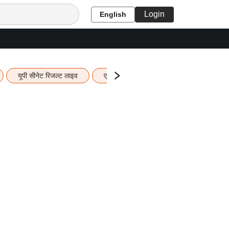
Login
English
यूपी सीनेट रिजल्ट लाइव
एचबीएसई 12वीं का रिजल्ट लाइव
यूपी ब