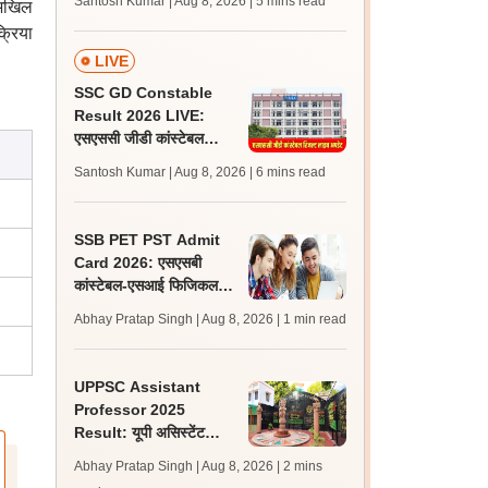
Santosh Kumar | Aug 8, 2026
| 5 mins read
 अखिल
जल्द, जानें लेटेस्ट अपडेट,
क्रिया
पासिंग मार्क्स
LIVE
SSC GD Constable
Result 2026 LIVE:
एसएससी जीडी कांस्टेबल
रिजल्ट कब आएगा? जानें
Santosh Kumar | Aug 8, 2026
| 6 mins read
लेटेस्ट अपडेट, स्कोरकार्ड लिंक
SSB PET PST Admit
Card 2026: एसएसबी
कांस्टेबल-एसआई फिजिकल
टेस्ट एडमिट कार्ड जारी,
Abhay Pratap Singh | Aug 8, 2026
| 1 min read
डाउनलोड करें
UPPSC Assistant
Professor 2025
Result: यूपी असिस्टेंट
प्रोफेसर जीडीसी रिजल्ट 5
Abhay Pratap Singh | Aug 8, 2026
| 2 mins
विषयों के लिए जारी