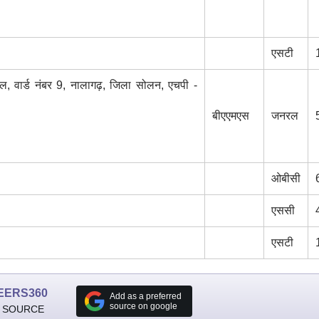
एसटी
, वार्ड नंबर 9, नालागढ़, जिला सोलन, एचपी -
बीएएमएस
जनरल
ओबीसी
एससी
एसटी
EERS360
Add as a preferred
source on google
 SOURCE