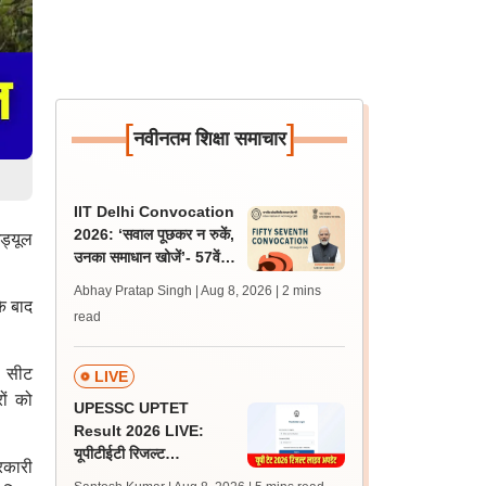
[
]
नवीनतम शिक्षा समाचार
IIT Delhi Convocation
2026: ‘सवाल पूछकर न रुकें,
ड्यूल
उनका समाधान खोजें’- 57वें
दीक्षांत समारोह में छात्रों से
Abhay Pratap Singh | Aug 8, 2026
| 2 mins
पीएम
े बाद
read
। सीट
LIVE
ों को
UPESSC UPTET
Result 2026 LIVE:
यूपीटीईटी रिजल्ट
रकारी
@upessc.up.gov.in पर