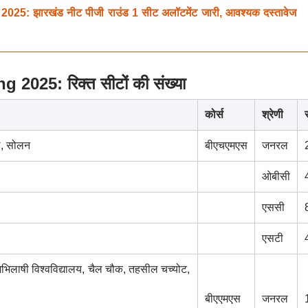
 झारखंड नीट पीजी राउंड 1 सीट अलॉटमेंट जारी, आवश्यक दस्तावेज
25: रिक्त सीटों की संख्या
कोर्स
श्रेणी
स
ल, सोलन
बीएचएमएस
जनरल
ओबीसी
एससी
एसटी
अभिलाषी विश्वविद्यालय, चैल चौक, तहसील चच्योट,
बीएएमएस
जनरल