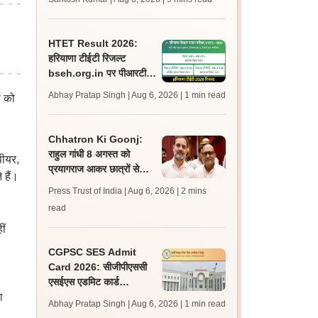
अपडेट्स
HTET Result 2026:
हरियाणा टीईटी रिजल्ट
bseh.org.in पर पीआरटी,
टीजीटी, पीजीटी के लिए जारी;
Abhay Pratap Singh | Aug 6, 2026
| 1 min read
ं को
डाउनलोड करें
Chhatron Ki Goonj:
राहुल गांधी 8 अगस्त को
पीयर,
प्रयागराज आकर छात्रों से
 हैं।
करेंगे संवाद - अजय राय
Press Trust of India | Aug 6, 2026
| 2 mins
read
ीं
CGPSC SES Admit
Card 2026: सीजीपीएससी
एसईएस एडमिट कार्ड
ा
psc.cg.gov.in पर जारी,
Abhay Pratap Singh | Aug 6, 2026
| 1 min read
परीक्षा 16 अगस्त को होगी