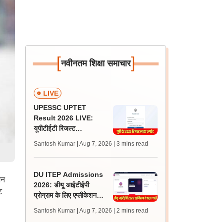
[
]
नवीनतम शिक्षा समाचार
LIVE
UPESSC UPTET
Result 2026 LIVE:
यूपीटीईटी रिजल्ट
@upessc.up.gov.in पर
Santosh Kumar | Aug 7, 2026
| 3 mins read
जल्द, जानें लेटेस्ट अपडेट,
पासिंग मार्क्स
DU ITEP Admissions
शन
2026: डीयू आईटीईपी
ट
प्रोग्राम के लिए एप्लीकेशन
करेक्शन विंडो ओपन, राउंड 1
Santosh Kumar | Aug 7, 2026
| 2 mins read
रिजल्ट 10 अगस्त को