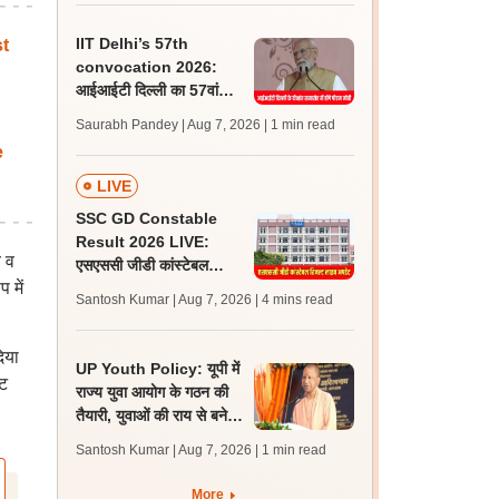
IIT Delhi’s 57th
t
convocation 2026:
आईआईटी दिल्ली का 57वां
दीक्षांत समारोह कल, पीएम मोदी
Saurabh Pandey | Aug 7, 2026
| 1 min read
होंगे मुख्य अतिथि
e
LIVE
SSC GD Constable
Result 2026 LIVE:
े व
एसएससी जीडी कांस्टेबल
 में
रिजल्ट कब आएगा? जानें
Santosh Kumar | Aug 7, 2026
| 4 mins read
लेटेस्ट अपडेट, स्कोरकार्ड लिंक
िया
UP Youth Policy: यूपी में
ंट
राज्य युवा आयोग के गठन की
तैयारी, युवाओं की राय से बनेगी
नीति, सीएम योगी ने की घोषणा
Santosh Kumar | Aug 7, 2026
| 1 min read
More