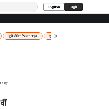
Login
English
यूपी सीनेट रिजल्ट लाइव
एचबीएसई 12वीं का रिजल्ट लाइव
यूपी ब
 17 जून
ीं