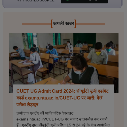
MY TRUSTED SOURCE
[
]
अगली खबर
CUET UG Admit Card 2024: सीयूईटी यूजी एडमिट
कार्ड exams.nta.ac.in/CUET-UG पर जारी; देखें
परीक्षा शेड्यूल
उम्मीदवार एनटीए की आधिकारिक वेबसाइट
exams.nta.ac.in/CUET-UG पर जाकर डाउनलोड कर सकते
हैं। एनटीए द्वारा सीयूईटी यूजी परीक्षा 15 से 24 मई के बीच आयोजित