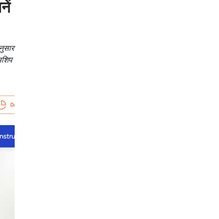
ें
नुसार
िसशिप