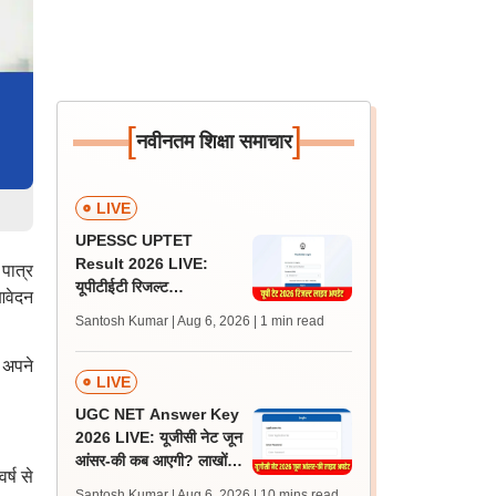
[
]
नवीनतम शिक्षा समाचार
LIVE
UPESSC UPTET
Result 2026 LIVE:
पात्र
यूपीटीईटी रिजल्ट
आवेदन
@upessc.up.gov.in पर
Santosh Kumar | Aug 6, 2026
| 1 min read
जल्द, जानें लेटेस्ट अपडेट,
पासिंग मार्क्स
 अपने
LIVE
UGC NET Answer Key
2026 LIVE: यूजीसी नेट जून
आंसर-की कब आएगी? लाखों
्ष से
अभ्यर्थी चिंतित, जानें लेटेस्ट
Santosh Kumar | Aug 6, 2026
| 10 mins read