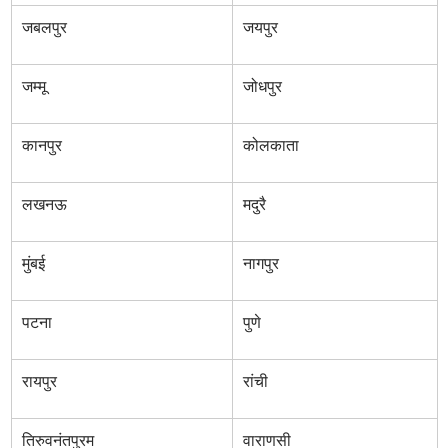
जबलपुर
जयपुर
जम्मू
जोधपुर
कानपुर
कोलकाता
लखनऊ
मदुरै
मुंबई
नागपुर
पटना
पुणे
रायपुर
रांची
तिरुवनंतपुरम
वाराणसी