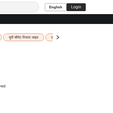
Login
English
यूपी सीनेट रिजल्ट लाइव
एचबीएसई 12वीं का रिजल्ट लाइव
यूपी ब
बढ़ाई