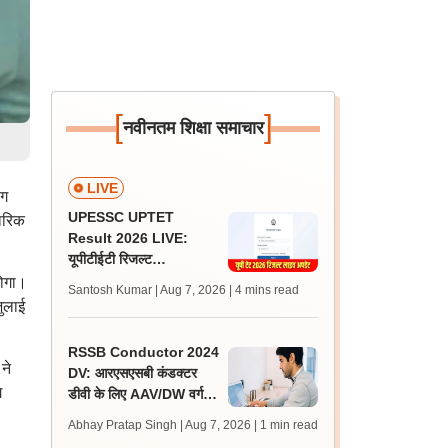
[
]
नवीनतम शिक्षा समाचार
LIVE
ंग
UPESSC UPTET
ारिक
Result 2026 LIVE:
यूपीटीईटी रिजल्ट
@upessc.up.gov.in पर
होगा।
Santosh Kumar | Aug 7, 2026
| 4 mins read
जल्द, जानें लेटेस्ट अपडेट,
ुलाई
पासिंग मार्क्स
RSSB Conductor 2024
ने
DV: आरएसएसबी कंडक्टर
ग
डीवी के लिए AAV/DW वर्ग के
160 अतिरिक्त अभ्यर्थी
Abhay Pratap Singh | Aug 7, 2026
| 1 min read
शॉर्टलिस्ट