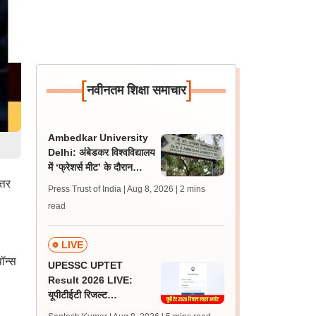
[
]
नवीनतम शिक्षा समाचार
Ambedkar University
Delhi: अंबेडकर विश्वविद्यालय
में ‘फ्रेशर्स मीट’ के दौरान
आइसा और एबीवीपी के बीच हुई
्तर
Press Trust of India | Aug 8, 2026
| 2 mins
झड़प
read
LIVE
ॉन्स
UPESSC UPTET
Result 2026 LIVE:
यूपीटीईटी रिजल्ट
@upessc.up.gov.in पर