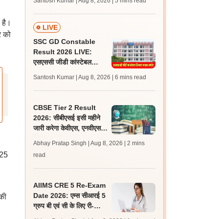
Santosh Kumar | Aug 8, 2026
| 5 mins read
जल्द, जानें लेटेस्ट अपडेट,
पासिंग मार्क्स
 है।
LIVE
र को
SSC GD Constable
Result 2026 LIVE:
एसएससी जीडी कांस्टेबल
रिजल्ट कब आएगा? जानें
Santosh Kumar | Aug 8, 2026
| 6 mins read
लेटेस्ट अपडेट, स्कोरकार्ड लिंक
CBSE Tier 2 Result
2026: सीबीएसई इसी महीने
जारी करेगा केवीएस, एनवीएस
एवं ईएमआरए टियर 2 भर्ती
Abhay Pratap Singh | Aug 8, 2026
| 2 mins
परीक्षा के रिजल्ट
025
read
AIIMS CRE 5 Re-Exam
Date 2026: एम्स सीआरई 5
की
ग्रुप बी एवं सी के लिए री-
एग्जाम शेड्यूल जारी, एडमिट