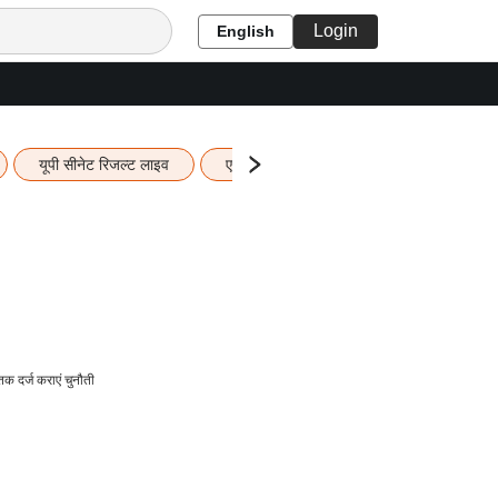
Login
English
यूपी सीनेट रिजल्ट लाइव
एचबीएसई 12वीं का रिजल्ट लाइव
यूपी ब
र्ज कराएं चुनौती