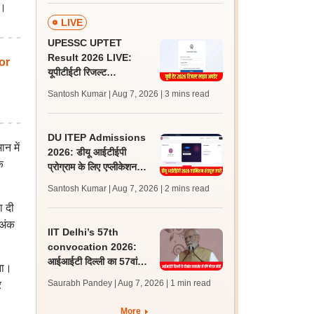
ै।
LIVE
UPESSC UPTET
Result 2026 LIVE:
or
यूपीटीईटी रिजल्ट
@upessc.up.gov.in पर
Santosh Kumar | Aug 7, 2026
| 3 mins read
जल्द, जानें लेटेस्ट अपडेट,
पासिंग मार्क्स
DU ITEP Admissions
न में
2026: डीयू आईटीईपी
क
प्रोग्राम के लिए एप्लीकेशन
करेक्शन विंडो ओपन, राउंड 1
Santosh Kumar | Aug 7, 2026
| 2 mins read
रिजल्ट 10 अगस्त को
ा दी
 अंक
IIT Delhi’s 57th
convocation 2026:
आईआईटी दिल्ली का 57वां
ना।
दीक्षांत समारोह कल, पीएम मोदी
Saurabh Pandey | Aug 7, 2026
| 1 min read
र
होंगे मुख्य अतिथि
More