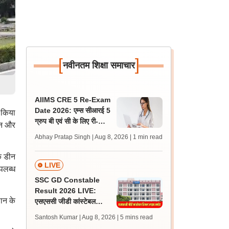
[
]
नवीनतम शिक्षा समाचार
AIIMS CRE 5 Re-Exam
Date 2026: एम्स सीआरई 5
 किया
ग्रुप बी एवं सी के लिए री-
इन और
एग्जाम शेड्यूल जारी, एडमिट
Abhay Pratap Singh | Aug 8, 2026
| 1 min read
कार्ड जल्द
े डीन
LIVE
पलब्ध
SSC GD Constable
Result 2026 LIVE:
ान के
एसएससी जीडी कांस्टेबल
रिजल्ट कब आएगा? जानें
Santosh Kumar | Aug 8, 2026
| 5 mins read
लेटेस्ट अपडेट, स्कोरकार्ड लिंक