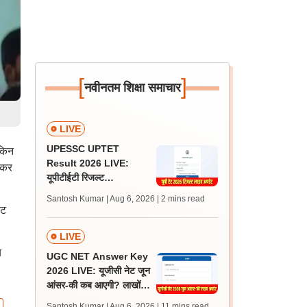
[
]
नवीनतम शिक्षा समाचार
LIVE
UPESSC UPTET
ेकिन
Result 2026 LIVE:
 कर
यूपीटीईटी रिजल्ट
@upessc.up.gov.in पर
Santosh Kumar | Aug 6, 2026
| 2 mins read
जल्द, जानें लेटेस्ट अपडेट,
ेट
पासिंग मार्क्स
LIVE
य
UGC NET Answer Key
2026 LIVE: यूजीसी नेट जून
आंसर-की कब आएगी? लाखों
अभ्यर्थी चिंतित, जानें लेटेस्ट
Santosh Kumar | Aug 6, 2026
| 11 mins read