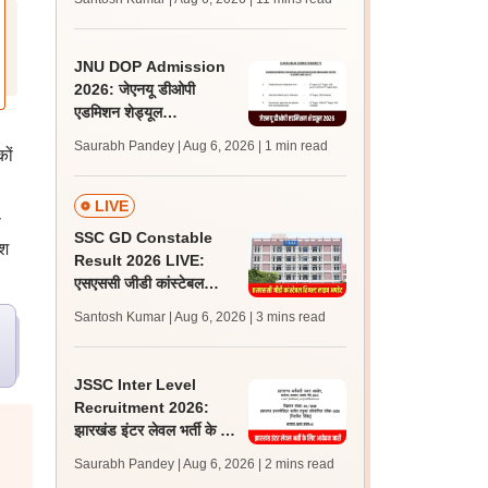
अपडेट्स
JNU DOP Admission
2026: जेएनयू डीओपी
एडमिशन शेड्यूल
jnuee.jnu.ac.in पर जारी,
Saurabh Pandey | Aug 6, 2026
| 1 min read
ों
24 अगस्त को जारी होगी मेरिट
लिस्ट
LIVE
े
SSC GD Constable
ेश
Result 2026 LIVE:
एसएससी जीडी कांस्टेबल
रिजल्ट कब आएगा? जानें
Santosh Kumar | Aug 6, 2026
| 3 mins read
लेटेस्ट अपडेट, स्कोरकार्ड लिंक
JSSC Inter Level
Recruitment 2026:
झारखंड इंटर लेवल भर्ती के लिए
आवेदन जारी, पात्रता मानदंड,
Saurabh Pandey | Aug 6, 2026
| 2 mins read
शुल्क जानें