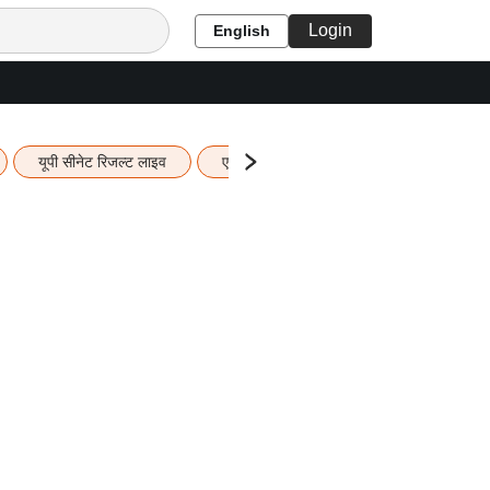
Login
English
यूपी सीनेट रिजल्ट लाइव
एचबीएसई 12वीं का रिजल्ट लाइव
यूपी ब