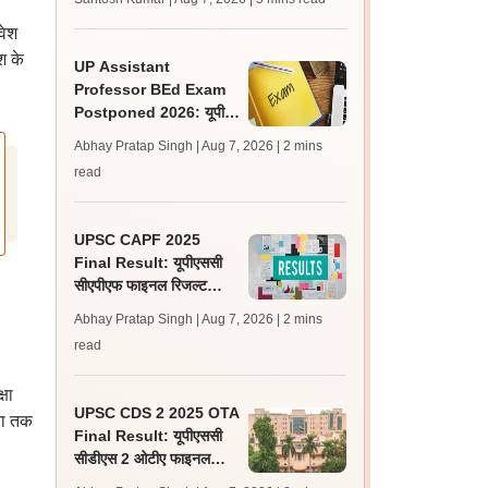
लेटेस्ट अपडेट, स्कोरकार्ड लिंक
वेश
श के
UP Assistant
Professor BEd Exam
Postponed 2026: यूपी
असिस्टेंट प्रोफेसर बीएड परीक्षा
Abhay Pratap Singh | Aug 7, 2026
| 2 mins
स्थगित, नई तिथि बाद में
read
UPSC CAPF 2025
Final Result: यूपीएससी
सीएपीएफ फाइनल रिजल्ट
upsc.gov.in पर जारी,
Abhay Pratap Singh | Aug 7, 2026
| 2 mins
350 अभ्यर्थी चयनित
read
षा
UPSC CDS 2 2025 OTA
यता तक
Final Result: यूपीएससी
सीडीएस 2 ओटीए फाइनल
रिजल्ट upsc.gov.in पर