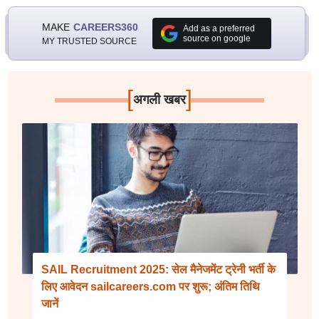
MAKE
CAREERS360
Add as a preferred
source on google
MY TRUSTED SOURCE
[
]
अगली खबर
SAIL Recruitment 2025: सेल मैनेजमेंट ट्रेनी भर्ती के
लिए आवेदन sailcareers.com पर शुरू; अंतिम तिथि
जानें